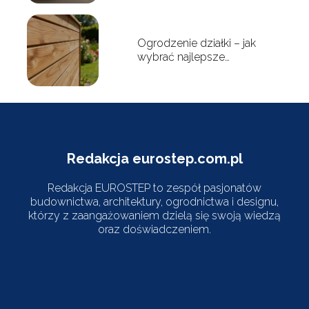
Ogrodzenie działki – jak
wybrać najlepsze
rozwiązanie?
Redakcja eurostep.com.pl
Redakcja EUROSTEP to zespół pasjonatów
budownictwa, architektury, ogrodnictwa i designu,
którzy z zaangażowaniem dzielą się swoją wiedzą
oraz doświadczeniem.