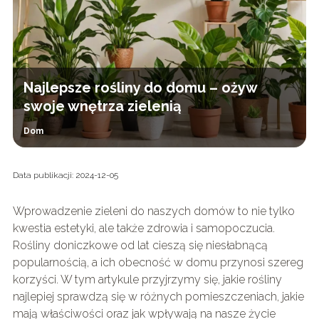
Najlepsze rośliny do domu – ożyw
swoje wnętrza zielenią
Dom
Data publikacji: 2024-12-05
Wprowadzenie zieleni do naszych domów to nie tylko
kwestia estetyki, ale także zdrowia i samopoczucia.
Rośliny doniczkowe od lat cieszą się niesłabnącą
popularnością, a ich obecność w domu przynosi szereg
korzyści. W tym artykule przyjrzymy się, jakie rośliny
najlepiej sprawdzą się w różnych pomieszczeniach, jakie
mają właściwości oraz jak wpływają na nasze życie