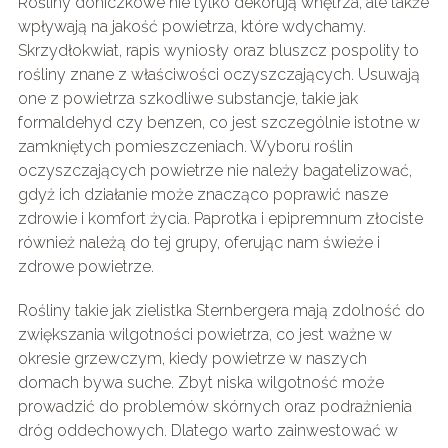
Rośliny doniczkowe nie tylko dekorują wnętrza, ale także
wpływają na jakość powietrza, które wdychamy.
Skrzydłokwiat, rapis wyniosły oraz bluszcz pospolity to
rośliny znane z właściwości oczyszczających. Usuwają
one z powietrza szkodliwe substancje, takie jak
formaldehyd czy benzen, co jest szczególnie istotne w
zamkniętych pomieszczeniach. Wyboru roślin
oczyszczających powietrze nie należy bagatelizować,
gdyż ich działanie może znacząco poprawić nasze
zdrowie i komfort życia. Paprotka i epipremnum złociste
również należą do tej grupy, oferując nam świeże i
zdrowe powietrze.
Rośliny takie jak zielistka Sternbergera mają zdolność do
zwiększania wilgotności powietrza, co jest ważne w
okresie grzewczym, kiedy powietrze w naszych
domach bywa suche. Zbyt niska wilgotność może
prowadzić do problemów skórnych oraz podrażnienia
dróg oddechowych. Dlatego warto zainwestować w