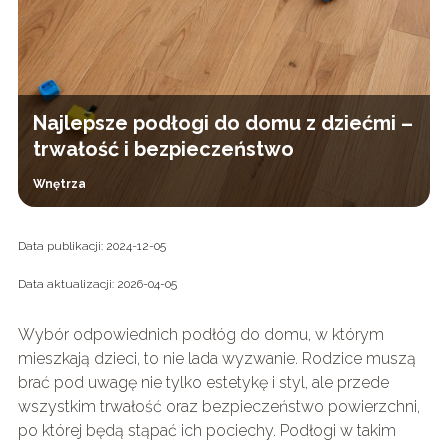
Najlepsze podłogi do domu z dziećmi –
trwałość i bezpieczeństwo
Wnętrza
Data publikacji: 2024-12-05
Data aktualizacji: 2026-04-05
Wybór odpowiednich podłóg do domu, w którym
mieszkają dzieci, to nie lada wyzwanie. Rodzice muszą
brać pod uwagę nie tylko estetykę i styl, ale przede
wszystkim trwałość oraz bezpieczeństwo powierzchni,
po której będą stąpać ich pociechy. Podłogi w takim