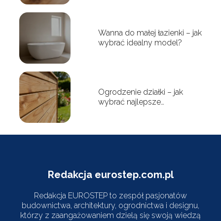
Wanna do małej łazienki – jak
wybrać idealny model?
Ogrodzenie działki – jak
wybrać najlepsze
rozwiązanie?
Redakcja eurostep.com.pl
Redakcja EUROSTEP to zespół pasjonatów
budownictwa, architektury, ogrodnictwa i designu,
którzy z zaangażowaniem dzielą się swoją wiedzą