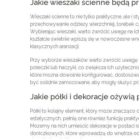
Jakie wieszaki ścienne będą pr
Wieszaki ścienne to nie tylko praktyczne, ale 
przechowywanie odzieży wierzchniej, torebek cz
Wybierając wieszaki, warto zwrócić uwagę na ic
kształcie świetnie wpiszą się w nowoczesne wnę
klasycznych aranżacji.
Przy wyborze wieszaków warto zwrócić uwagę n
półeczki lub haczyki, co zwiększa ich użytec
które można dowolnie konfigurować, dostosowuj
być solidnie zamocowane, aby mogły służyć prze
Jakie półki i dekoracje ożywią
Półki to kolejny element, który może znacząc
estetycznych, pełnią one również funkcję prak
Możemy na nich umieścić dekoracje w postaci ra
doniczkowych, które wprowadzą do wnętrza odr