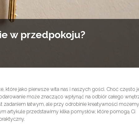
nie w przedpokoju?
 które jako pierwsze wita nas i naszych gości. Choć często j
spodarowanie może znacząco wpłynąć na odbiór całego wnętrz
est zadaniem łatwym, ale przy odrobinie kreatywności możem
 tym artykule przedstawimy kilka pomysłów, które pomogą Ci
praktyczny.