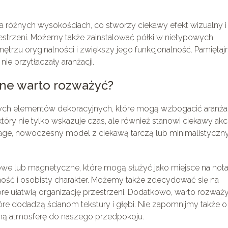
 różnych wysokościach, co stworzy ciekawy efekt wizualny i
estrzeni. Możemy także zainstalować półki w nietypowych
ętrzu oryginalności i zwiększy jego funkcjonalność. Pamiętaj
ie przytłaczały aranżacji.
jne warto rozważyć?
 innych elementów dekoracyjnych, które mogą wzbogacić aranża
który nie tylko wskazuje czas, ale również stanowi ciekawy ak
age, nowoczesny model z ciekawą tarczą lub minimalistyczn
e lub magnetyczne, które mogą służyć jako miejsce na notat
lność i osobisty charakter. Możemy także zdecydować się na
óre ułatwią organizację przestrzeni. Dodatkowo, warto rozważ
óre dodadzą ścianom tekstury i głębi. Nie zapomnijmy także o
lną atmosferę do naszego przedpokoju.