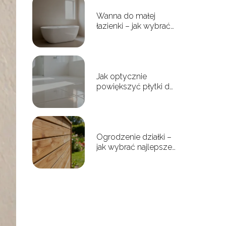
Wanna do małej
łazienki – jak wybrać
idealny model?
Jak optycznie
powiększyć płytki do
małej łazienki?
Ogrodzenie działki –
jak wybrać najlepsze
rozwiązanie?