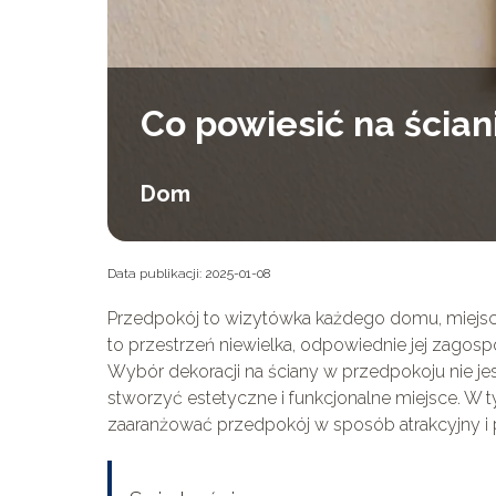
Co powiesić na ścia
Dom
Data publikacji: 2025-01-08
Przedpokój to wizytówka każdego domu, miejsce,
to przestrzeń niewielka, odpowiednie jej zago
Wybór dekoracji na ściany w przedpokoju nie j
stworzyć estetyczne i funkcjonalne miejsce. W
zaaranżować przedpokój w sposób atrakcyjny i 