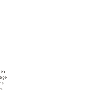
eni.
wagę
tne
ru