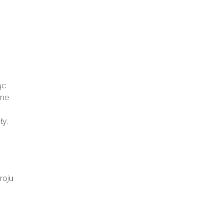
ąc
jne
ły,
roju