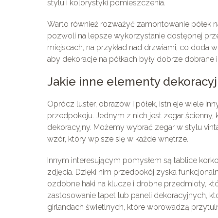
stylu i kolorystyki pomieszczenia.
Warto również rozważyć zamontowanie półek na
pozwoli na lepsze wykorzystanie dostępnej prz
miejscach, na przykład nad drzwiami, co doda wn
aby dekoracje na półkach były dobrze dobrane i n
Jakie inne elementy dekoracy
Oprócz luster, obrazów i półek, istnieje wiele
przedpokoju. Jednym z nich jest zegar ścienny, 
dekoracyjny. Możemy wybrać zegar w stylu vint
wzór, który wpisze się w każde wnętrze.
Innym interesującym pomysłem są tablice korkow
zdjęcia. Dzięki nim przedpokój zyska funkcjona
ozdobne haki na klucze i drobne przedmioty, kt
zastosowanie tapet lub paneli dekoracyjnych, kt
girlandach świetlnych, które wprowadzą przytu