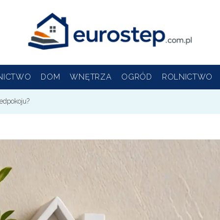
NICTWO
DOM
WNĘTRZA
OGRÓD
ROLNICTWO
zedpokoju?