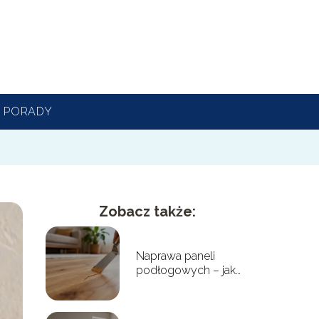
PORADY
Zobacz także:
Naprawa paneli
podłogowych – jak
usunąć rysy i
uszkodzenia?