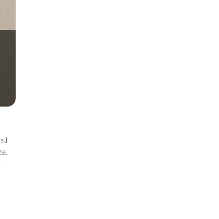
est
a.
y