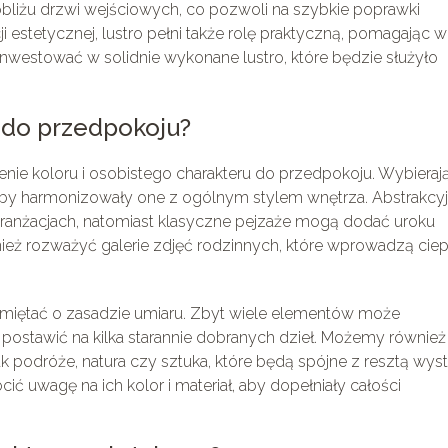
obliżu drzwi wejściowych, co pozwoli na szybkie poprawki
estetycznej, lustro pełni także rolę praktyczną, pomagając w
westować w solidnie wykonane lustro, które będzie służyło
ć do przedpokoju?
enie koloru i osobistego charakteru do przedpokoju. Wybieraj
 aby harmonizowały one z ogólnym stylem wnętrza. Abstrakcy
aranżacjach, natomiast klasyczne pejzaże mogą dodać uroku
ież rozważyć galerie zdjęć rodzinnych, które wprowadzą ciep
amiętać o zasadzie umiaru. Zbyt wiele elementów może
 postawić na kilka starannie dobranych dzieł. Możemy również
 podróże, natura czy sztuka, które będą spójne z resztą wyst
 uwagę na ich kolor i materiał, aby dopełniały całości