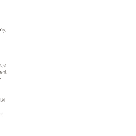
my,
cję
cent
y
ki i
yć