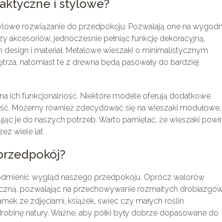
aktyczne i stylowe?
i stylowe rozwiązanie do przedpokoju. Pozwalają one na wygod
y akcesoriów, jednocześnie pełniąc funkcję dekoracyjną.
h design i materiał. Metalowe wieszaki o minimalistycznym
trza, natomiast te z drewna będą pasowały do bardziej
a ich funkcjonalność. Niektóre modele oferują dodatkowe
zność. Możemy również zdecydować się na wieszaki modułowe,
ąc je do naszych potrzeb. Warto pamiętać, że wieszaki powi
z wiele lat.
 przedpokój?
o odmienić wygląd naszego przedpokoju. Oprócz walorów
tyczną, pozwalając na przechowywanie rozmaitych drobiazgów
mek ze zdjęciami, książek, świec czy małych roślin
obinę natury. Ważne, aby półki były dobrze dopasowane do